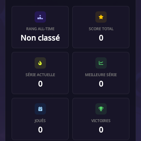
RANG ALL-TIME
SCORE TOTAL
Non classé
0
SÉRIE ACTUELLE
MEILLEURE SÉRIE
0
0
JOUÉS
VICTOIRES
0
0