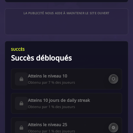
LA PUBLICITÉ NOUS AIDE À MAINTENIR LE SITE OUVERT
SUCCÈS
Succès débloqués
Atteins le niveau 10
⚪
Obtenu par 7 % des joueurs
Atteins 10 jours de daily streak
Obtenu par 1 % des joueurs
Atteins le niveau 25
🟡
Obtenu par 1 % des joueurs