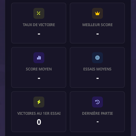
TAUX DE VICTOIRE
MEILLEUR SCORE
-
-
SCORE MOYEN
ESSAIS MOYENS
-
-
VICTOIRES AU 1ER ESSAI
DERNIÈRE PARTIE
0
-