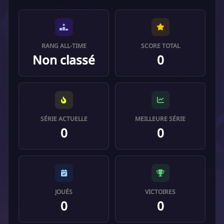
RANG ALL-TIME
SCORE TOTAL
Non classé
0
SÉRIE ACTUELLE
MEILLEURE SÉRIE
0
0
JOUÉS
VICTOIRES
0
0