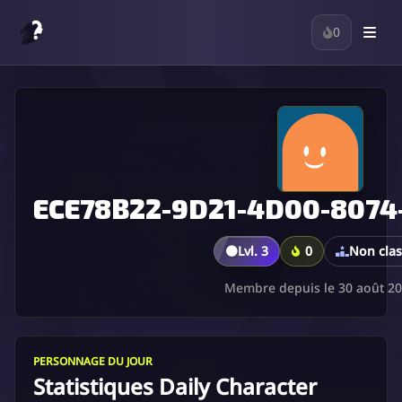
0
ECE78B22-9D21-4D00-8074
🟤
Lvl. 3
0
Non cla
Membre depuis le 30 août 2
PERSONNAGE DU JOUR
Statistiques Daily Character