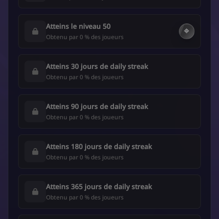
Atteins le niveau 50
🔷
Obtenu par 0 % des joueurs
Atteins 30 jours de daily streak
Obtenu par 0 % des joueurs
Atteins 90 jours de daily streak
Obtenu par 0 % des joueurs
Atteins 180 jours de daily streak
Obtenu par 0 % des joueurs
Atteins 365 jours de daily streak
Obtenu par 0 % des joueurs