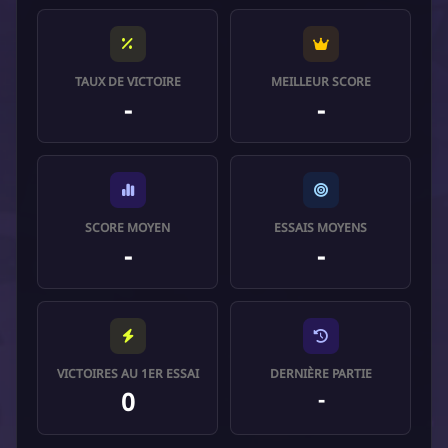
TAUX DE VICTOIRE
MEILLEUR SCORE
-
-
SCORE MOYEN
ESSAIS MOYENS
-
-
VICTOIRES AU 1ER ESSAI
DERNIÈRE PARTIE
0
-