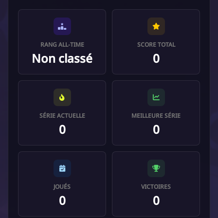
RANG ALL-TIME
SCORE TOTAL
Non classé
0
SÉRIE ACTUELLE
MEILLEURE SÉRIE
0
0
JOUÉS
VICTOIRES
0
0