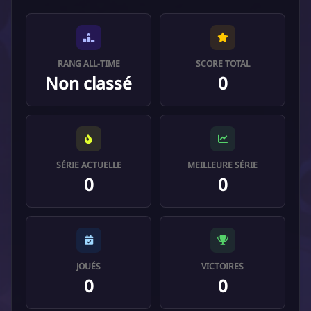
RANG ALL-TIME
SCORE TOTAL
Non classé
0
SÉRIE ACTUELLE
MEILLEURE SÉRIE
0
0
JOUÉS
VICTOIRES
0
0