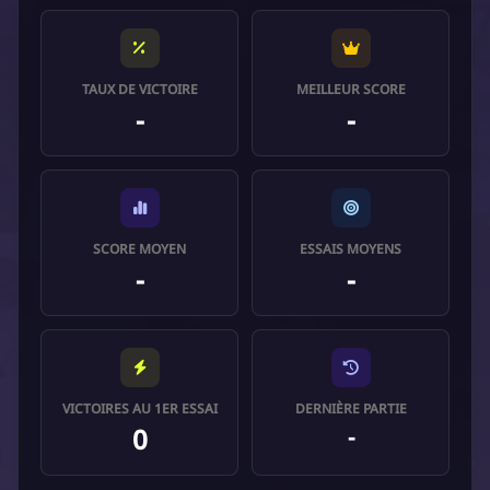
TAUX DE VICTOIRE
MEILLEUR SCORE
-
-
SCORE MOYEN
ESSAIS MOYENS
-
-
VICTOIRES AU 1ER ESSAI
DERNIÈRE PARTIE
0
-