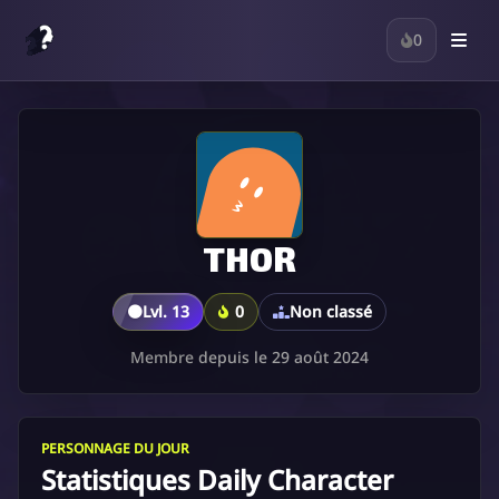
0
THOR
🟤
Lvl. 13
0
Non classé
Membre depuis le 29 août 2024
PERSONNAGE DU JOUR
Statistiques Daily Character