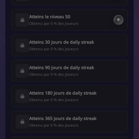
Atteins le niveau 50
🔷
Obtenu par 0 % des joueurs
Atteins 30 jours de daily streak
Obtenu par 0 % des joueurs
Atteins 90 jours de daily streak
Obtenu par 0 % des joueurs
Atteins 180 jours de daily streak
Obtenu par 0 % des joueurs
Atteins 365 jours de daily streak
Obtenu par 0 % des joueurs