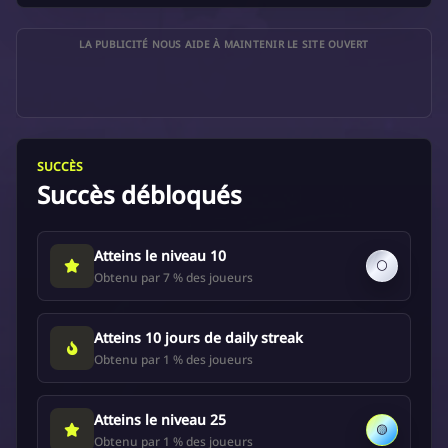
LA PUBLICITÉ NOUS AIDE À MAINTENIR LE SITE OUVERT
SUCCÈS
Succès débloqués
Atteins le niveau 10
⚪
Obtenu par 7 % des joueurs
Atteins 10 jours de daily streak
Obtenu par 1 % des joueurs
Atteins le niveau 25
🟡
Obtenu par 1 % des joueurs