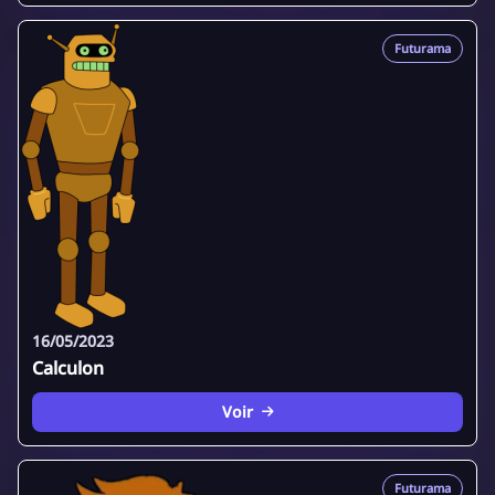
Futurama
16/05/2023
Calculon
Voir
Futurama