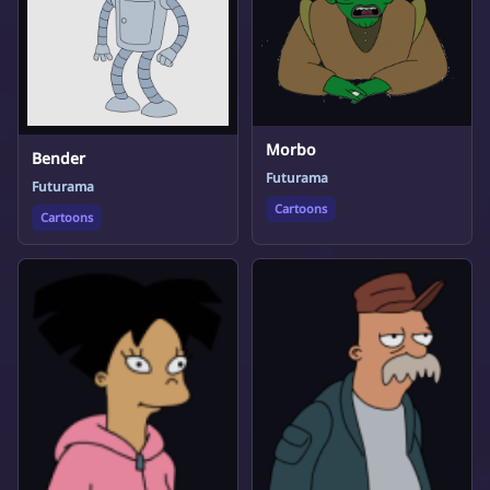
Morbo
Bender
Futurama
Futurama
Cartoons
Cartoons