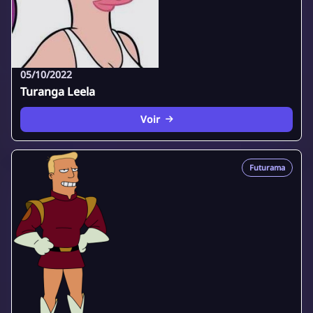
05/10/2022
Turanga Leela
Voir
Futurama