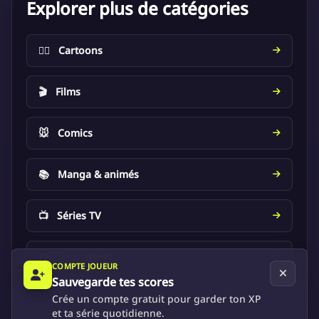
Explorer plus de catégories
🦸‍♂️
Cartoons
🎬
Films
🐭
Comics
📚
Manga & animés
📺
Séries TV
🎮
Jeux vidéos
COMPTE JOUEUR
Sauvegarde tes scores
Crée un compte gratuit pour garder ton XP
et ta série quotidienne.