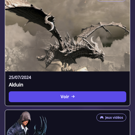
25/07/2024
Alduin
Voir
🎮
Jeux vidéos