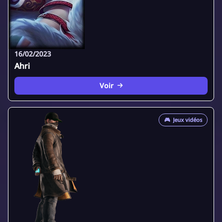
16/02/2023
Ahri
Voir
🎮
Jeux vidéos