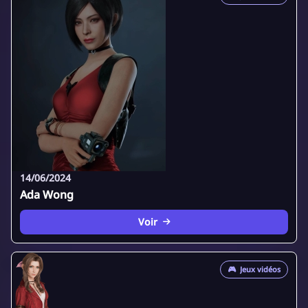
14/06/2024
Ada Wong
Voir
🎮
Jeux vidéos