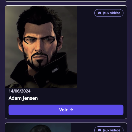
🎮
Jeux vidéos
14/06/2024
Adam Jensen
Voir
🎮
Jeux vidéos