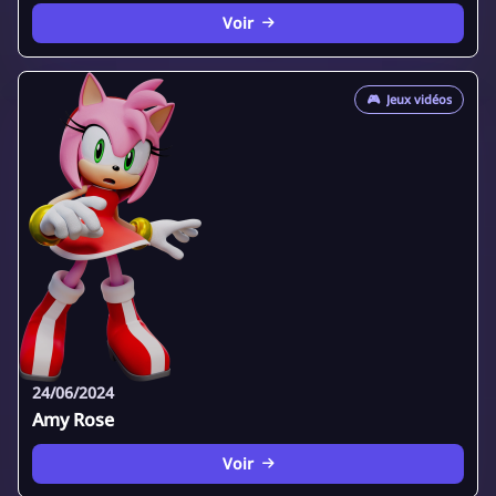
Voir
🎮
Jeux vidéos
24/06/2024
Amy Rose
Voir