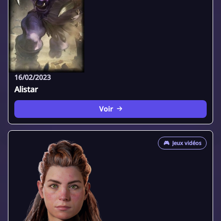
16/02/2023
Alistar
Voir
🎮
Jeux vidéos