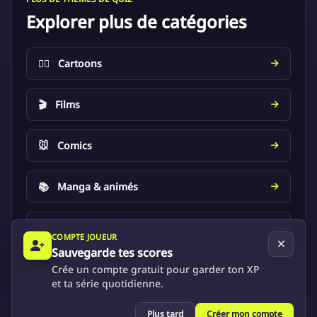
Explorer plus de catégories
🦸‍♂️
Cartoons
🎬
Films
🐭
Comics
📚
Manga & animés
📺
Séries TV
COMPTE JOUEUR
Sauvegarde tes scores
Crée un compte gratuit pour garder ton XP
et ta série quotidienne.
Conditions d'utilisation
Politique de confidentialité
Discord
Plus tard
Créer mon compte