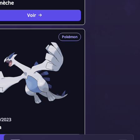
mèche
Voir
Pokémon
/2023
a
Voir