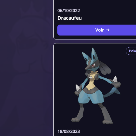
06/10/2022
Dracaufeu
Voir
Pok
18/08/2023