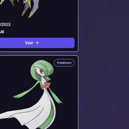
/2023
us
Voir
Pokémon