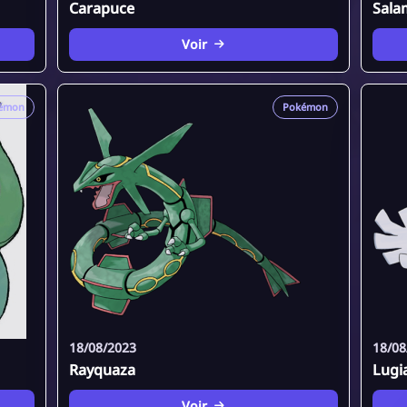
Carapuce
Sala
Voir
émon
Pokémon
18/08/2023
18/08
Rayquaza
Lugi
Voir