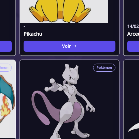
-
14/02
Pikachu
Arce
Voir
émon
Pokémon