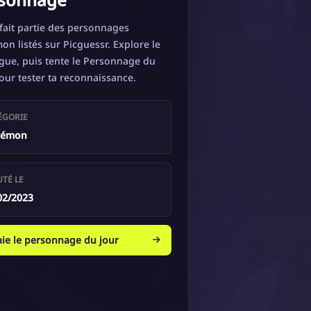
fait partie des personnages
n listés sur Picguessr. Explore le
gue, puis tente le Personnage du
our tester ta reconnaissance.
ÉGORIE
kémon
UTÉ LE
02/2023
aie le personnage du jour