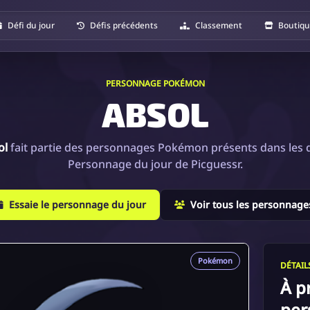
Défi du jour
Défis précédents
Classement
Boutiq
PERSONNAGE POKÉMON
ABSOL
ol
fait partie des personnages Pokémon présents dans les d
Personnage du jour de Picguessr.
Essaie le personnage du jour
Voir tous les personnage
Pokémon
DÉTAI
À p
per