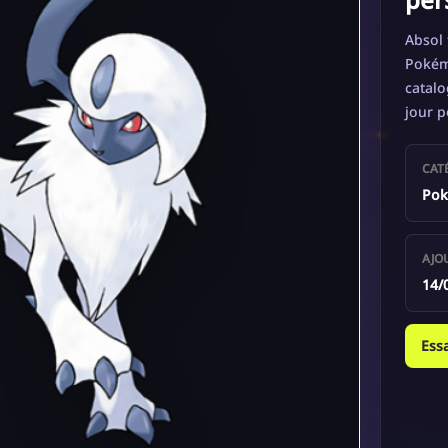
Absol 
Pokémo
catalo
jour p
CAT
Po
AJO
14/
Ess