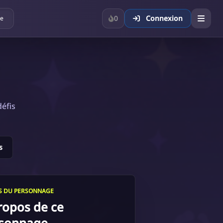
0
Connexion
ue
éfis
s
LS DU PERSONNAGE
ropos de ce
sonnage