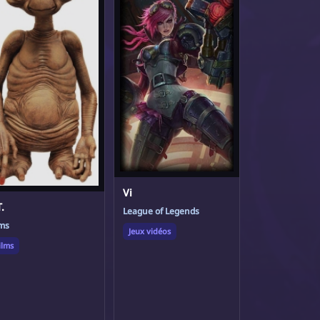
Vi
T.
League of Legends
lms
Jeux vidéos
ilms