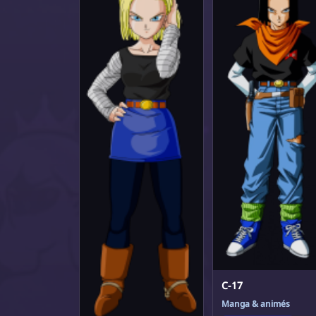
C-17
Manga & animés