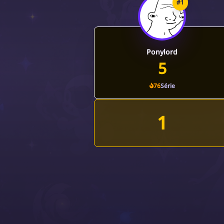
#1
Ponylord
5
76
Série
1