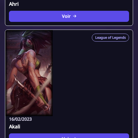
Ahri
Voir
League of Legends
16/02/2023
Akali