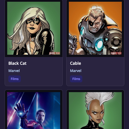
Black Cat
Cable
Marvel
Marvel
Films
Films