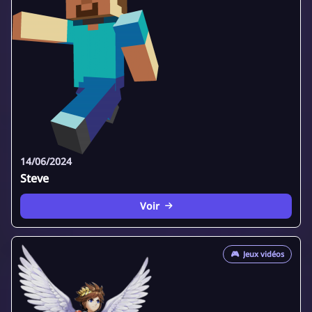
14/06/2024
Steve
Voir
🎮
Jeux vidéos