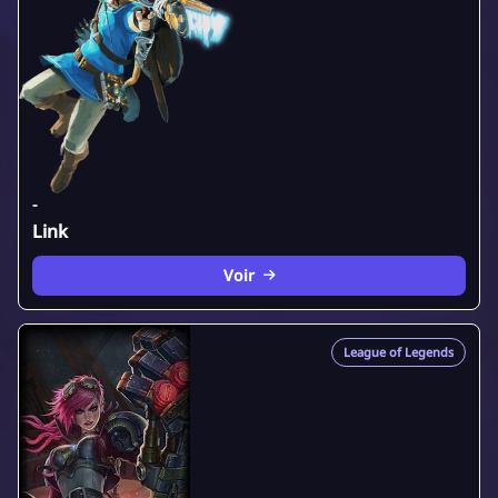
-
Link
Voir
League of Legends