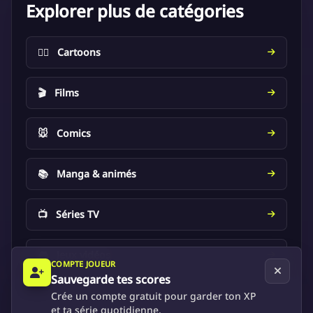
Explorer plus de catégories
🦸‍♂️
Cartoons
🎬
Films
🐭
Comics
📚
Manga & animés
📺
Séries TV
🎮
Jeux vidéos
COMPTE JOUEUR
Sauvegarde tes scores
Crée un compte gratuit pour garder ton XP
et ta série quotidienne.