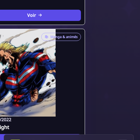
Voir
📚
Manga & animés
/2022
ight
Voir