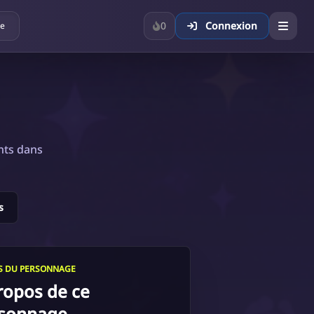
0
Connexion
ue
nts dans
s
LS DU PERSONNAGE
ropos de ce
sonnage