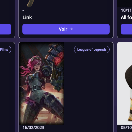
-
10/11
Link
All f
Voir
Films
League of Legends
16/02/2023
05/10