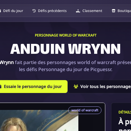
Défi du jour
Défis précédents
Classement
Boutiq
PERSONNAGE WORLD OF WARCRAFT
ANDUIN WRYNN
 Wrynn
fait partie des personnages world of warcraft prése
les défis Personnage du jour de Picguessr.
Essaie le personnage du jour
Voir tous les personnage
world of warcraft
DÉTAI
À p
per