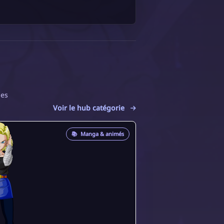
hes
Voir le hub catégorie
📚
Manga & animés