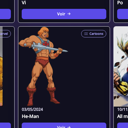
Vi
Po
Voir
arvel
🦸‍♂️
Cartoons
03/05/2024
10/11
He-Man
All m
Voir