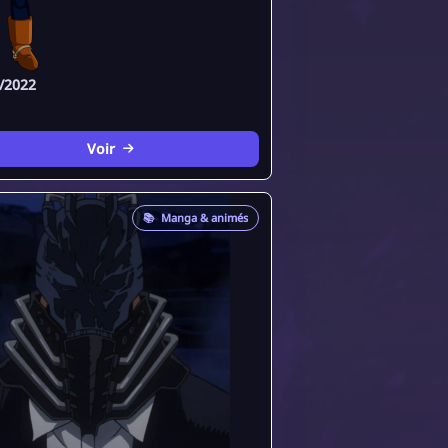
/2022
Voir
📚
Manga & animés