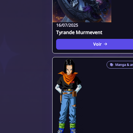
16/07/2025
Tyrande Murmevent
Voir
📚
Manga & a