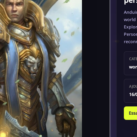
Andui
world 
Explor
Person
recon
CAT
wor
AJO
16/
Ess