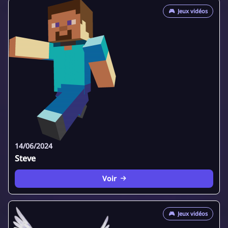
🎮
Jeux vidéos
14/06/2024
Steve
Voir
🎮
Jeux vidéos