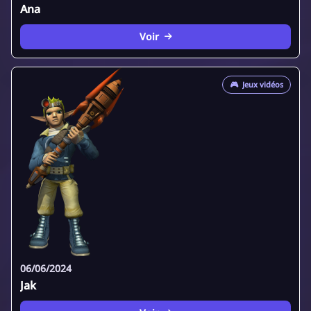
Ana
Voir
🎮
Jeux vidéos
06/06/2024
Jak