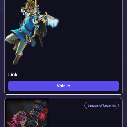
-
Link
Voir
League of Legends