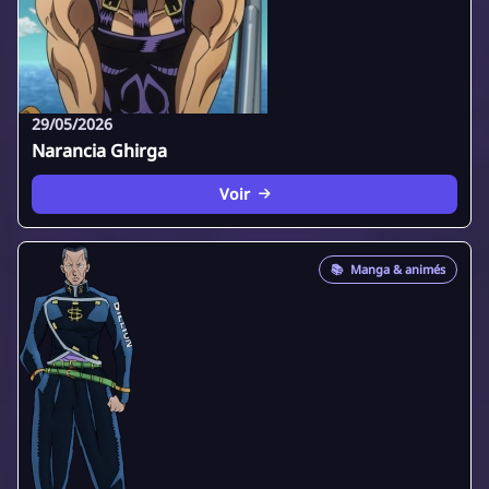
29/05/2026
Narancia Ghirga
Voir
📚
Manga & animés