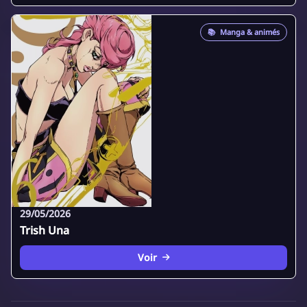
📚
Manga & animés
29/05/2026
Trish Una
Voir