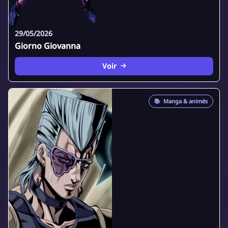
29/05/2026
Giorno Giovanna
Voir
📚
Manga & animés