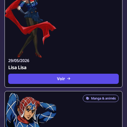
29/05/2026
Lisa Lisa
Voir
📚
Manga & animés