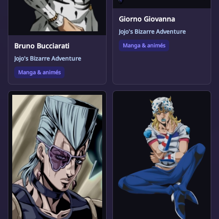
Giorno Giovanna
Jojo's Bizarre Adventure
Bruno Bucciarati
Manga & animés
Jojo's Bizarre Adventure
Manga & animés