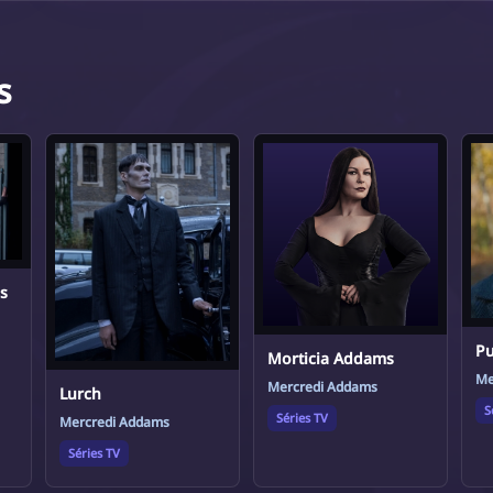
s
s
Pu
Morticia Addams
Me
Mercredi Addams
Lurch
S
Séries TV
Mercredi Addams
Séries TV