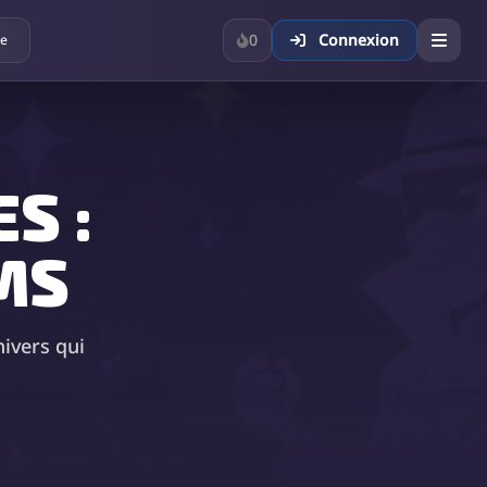
0
Connexion
ue
S :
MS
ivers qui