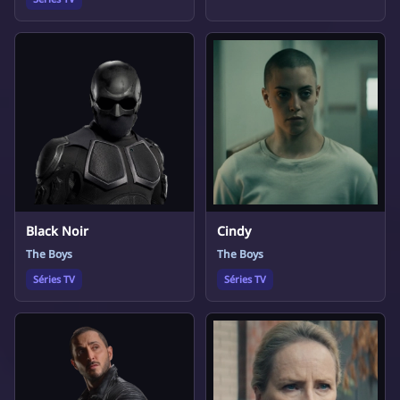
Black Noir
Cindy
The Boys
The Boys
Séries TV
Séries TV