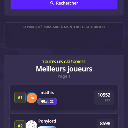
Rechercher
LA PUBLICITÉ NOUS AIDE À MAINTENIR LE SITE OUVERT
TOUTES LES CATÉGORIES
Meilleurs joueurs
Page 1
mathis
10552
#1
PTS
🟤
Lvl. 22
Ponylord
8598
#2