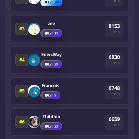
PTS
🔷
Lvl. 59
zee
8153
#3
PTS
🟤
Lvl. 11
Eden.Way
6830
#4
PTS
🟤
Lvl. 29
Francois
6748
#5
PTS
🟤
Lvl. 9
Thibthib
6659
#6
PTS
🟤
Lvl. 23