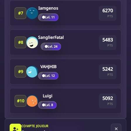
Iamgenos
6270
#7
PTS
🟤
Lvl. 11
SanglierFatal
5483
#8
PTS
🟤
Lvl. 24
VAHJHIB
5242
#9
PTS
🟤
Lvl. 12
Luigi
5092
#10
PTS
🟤
Lvl. 8
COMPTE JOUEUR
Suivant