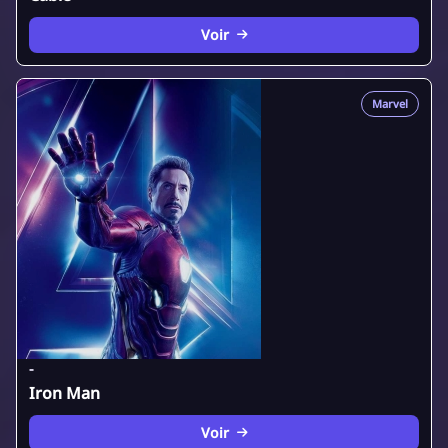
Voir
Marvel
-
Iron Man
Voir