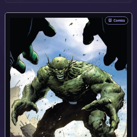
🐭
Comics