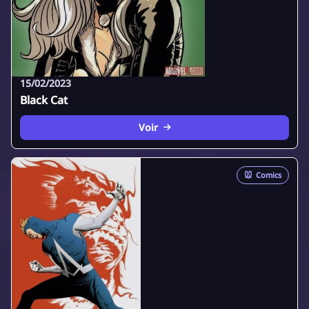
15/02/2023
Black Cat
Voir
🐭
Comics