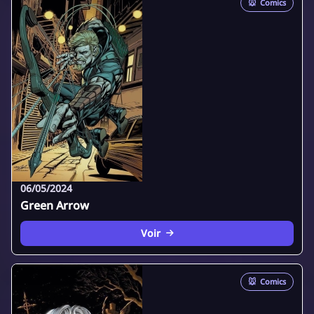
🐭
Comics
06/05/2024
Green Arrow
Voir
🐭
Comics