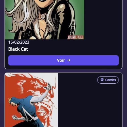
15/02/2023
Black Cat
Voir
🐭
Comics