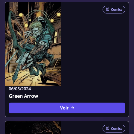
🐭
Comics
06/05/2024
Green Arrow
Voir
🐭
Comics