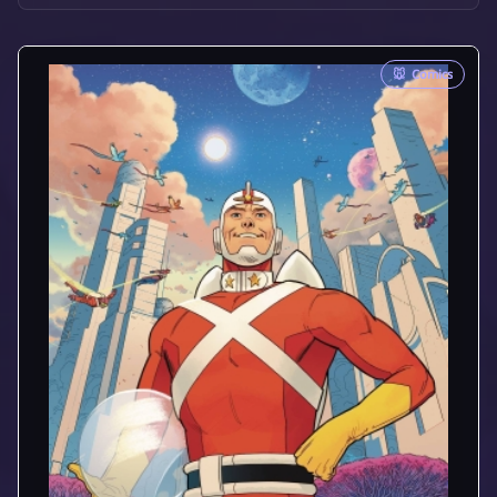
🐭
Comics