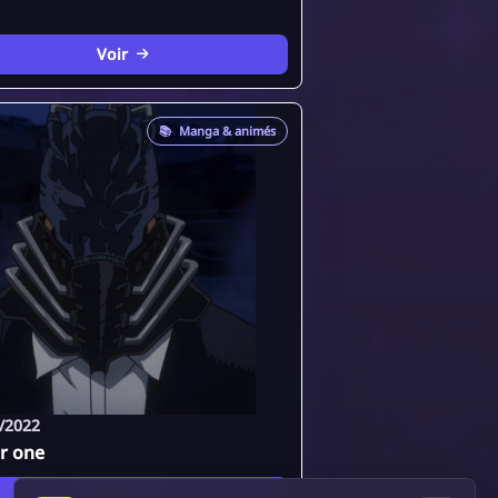
Voir
📚
Manga & animés
/2022
or one
Voir