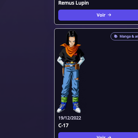
Remus Lupin
Voir
📚
Manga & a
19/12/2022
C-17
Voir