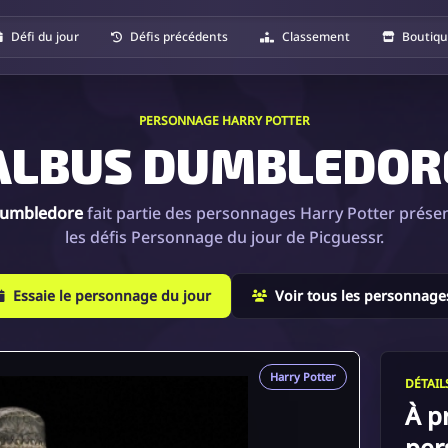
Défi du jour
Défis précédents
Classement
Boutiq
PERSONNAGE HARRY POTTER
ALBUS DUMBLEDOR
Dumbledore
fait partie des personnages Harry Potter prése
les défis Personnage du jour de Picguessr.
Essaie le personnage du jour
Voir tous les personnage
Harry Potter
DÉTAI
À p
per