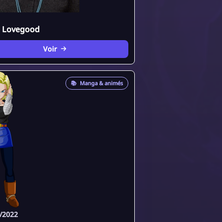
 Lovegood
Voir
📚
Manga & animés
/2022