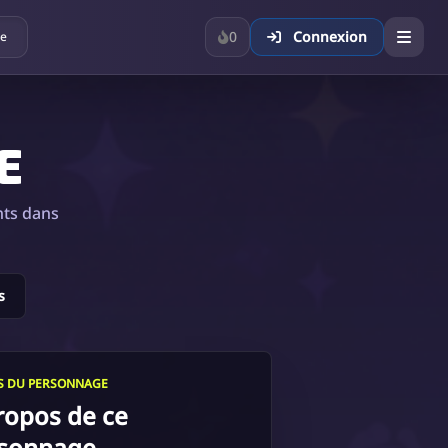
0
Connexion
ue
E
nts dans
s
LS DU PERSONNAGE
ropos de ce
sonnage