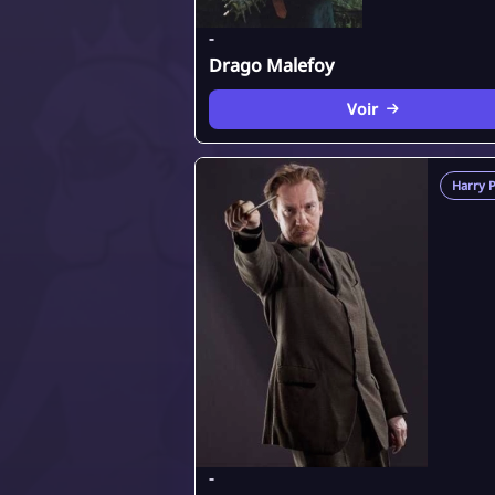
-
Drago Malefoy
Voir
Harry P
-