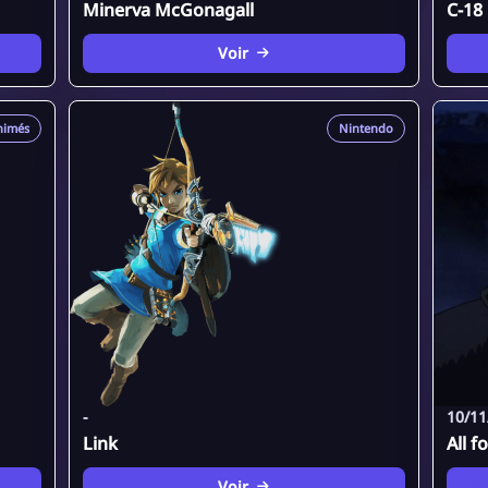
Minerva McGonagall
C-18
Voir
nimés
Nintendo
-
10/11
Link
All f
Voir