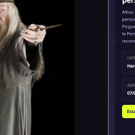
Albus 
person
Picgue
le Per
recon
CAT
Har
AJO
07/
Ess