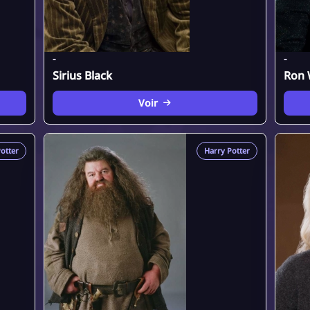
-
-
Sirius Black
Ron 
Voir
otter
Harry Potter