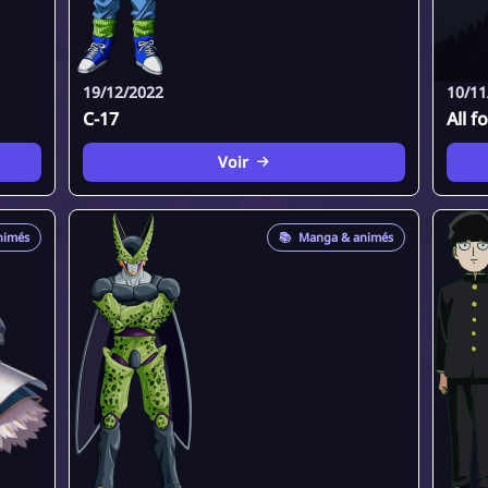
19/12/2022
10/11
C-17
All f
Voir
nimés
📚
Manga & animés