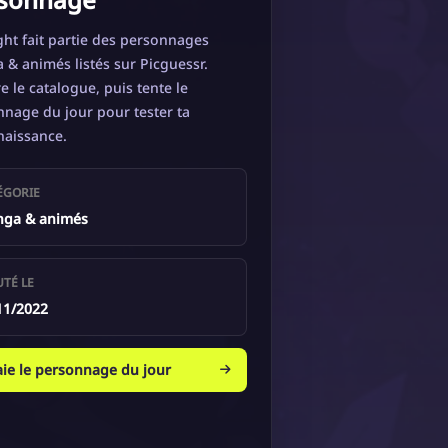
ght fait partie des personnages
& animés listés sur Picguessr.
e le catalogue, puis tente le
nage du jour pour tester ta
naissance.
ÉGORIE
ga & animés
UTÉ LE
11/2022
aie le personnage du jour