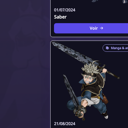
01/07/2024
Saber
Voir
📚
Manga & a
21/08/2024