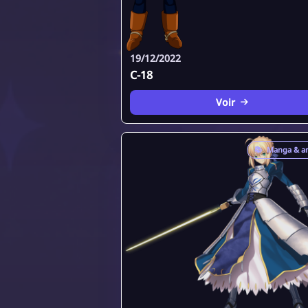
19/12/2022
C-18
Voir
📚
Manga & a