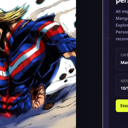
All mi
Manga 
Explor
Person
recon
CAT
Man
AJO
10/
Ess