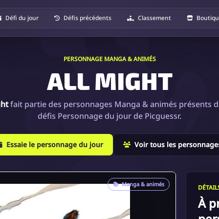
Défi du jour
Défis précédents
Classement
Boutiq
PERSONNAGE MANGA & ANIMÉS
ALL MIGHT
ght
fait partie des personnages Manga & animés présents d
défis Personnage du jour de Picguessr.
Essaie le personnage du jour
Voir tous les personnage
📚
Manga & animés
DÉTAI
À p
per