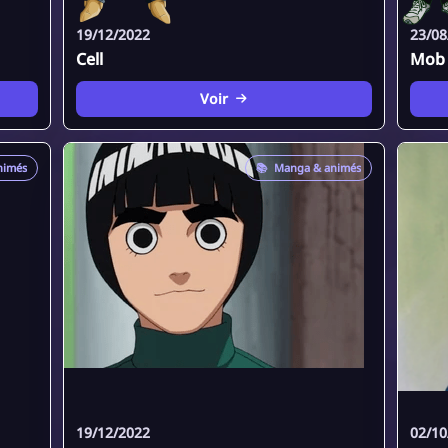
19/12/2022
23/08
Cell
Mob
Voir
nimés
📚
Manga & animés
19/12/2022
02/10