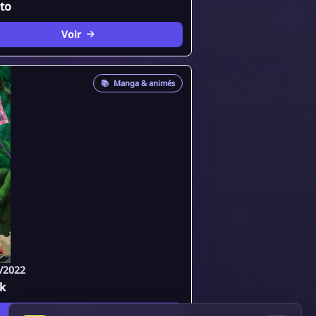
to
Voir
📚
Manga & animés
/2022
k
Voir