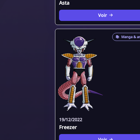
Asta
Voir
📚
Manga & a
19/12/2022
Freezer
Voir