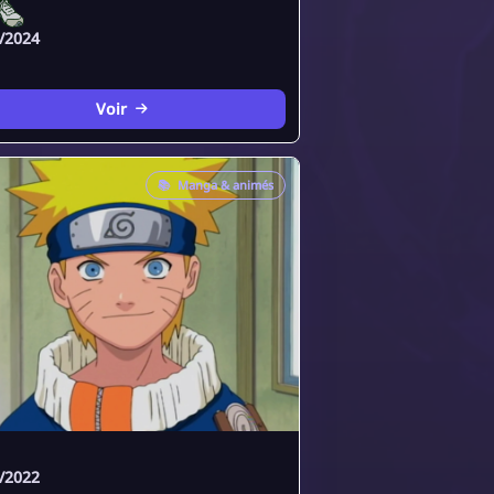
/2024
Voir
📚
Manga & animés
/2022