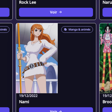
Rock Lee
Naru
Voir
nimés
📚
Manga & animés
19/12/2022
19/12
Nami
Broo
Voir