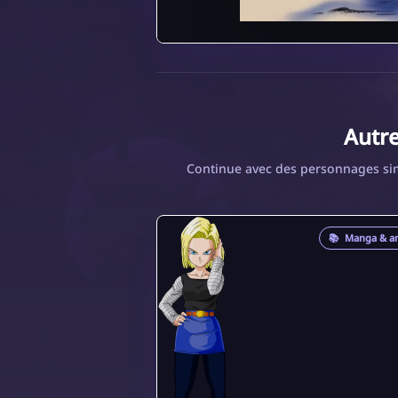
Autr
Continue avec des personnages sim
📚
Manga & a