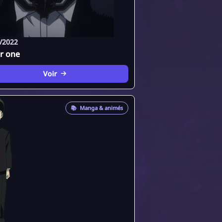
/2022
or one
Voir
📚
Manga & animés