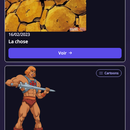
16/02/2023
La chose
Voir
🦸‍♂️
Cartoons