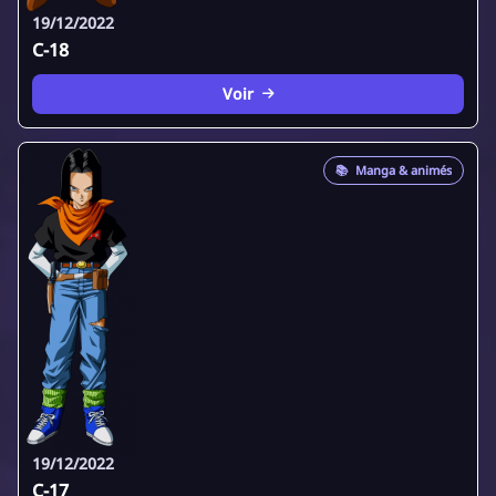
19/12/2022
C-18
Voir
📚
Manga & animés
19/12/2022
C-17