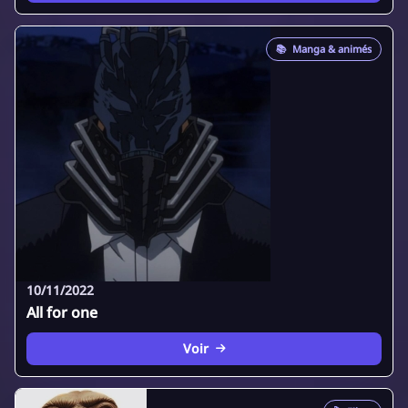
📚
Manga & animés
10/11/2022
All for one
Voir