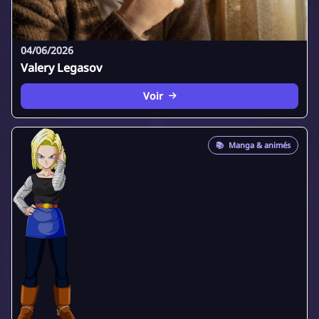
04/06/2026
Valery Legasov
Voir
📚
Manga & animés