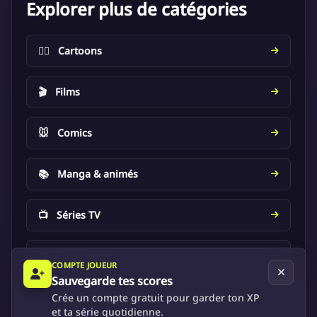
Explorer plus de catégories
🦸‍♂️
Cartoons
🎬
Films
🐭
Comics
📚
Manga & animés
📺
Séries TV
🎮
Jeux vidéos
COMPTE JOUEUR
Sauvegarde tes scores
Crée un compte gratuit pour garder ton XP
et ta série quotidienne.