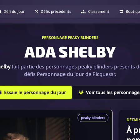
Défi du jour
Défis précédents
Classement
Boutiq
PERSONNAGE PEAKY BLINDERS
ADA SHELBY
elby
fait partie des personnages peaky blinders présents d
défis Personnage du jour de Picguessr.
Essaie le personnage du jour
Voir tous les personnage
peaky blinders
DÉTAI
À p
per