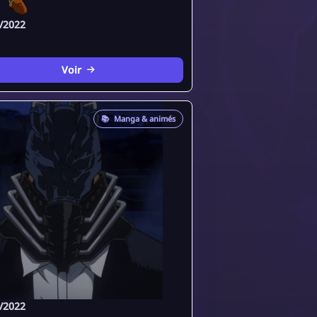
/2022
Voir
📚
Manga & animés
/2022