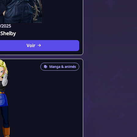
/2025
 Shelby
Voir
📚
Manga & animés