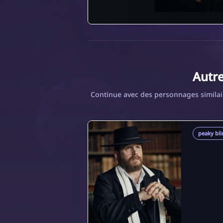
Autr
Continue avec des personnages similair
peaky bli