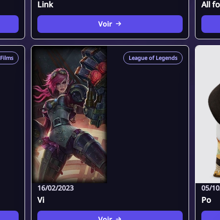
Link
All f
Voir
Films
League of Legends
16/02/2023
05/10
Vi
Po
Voir