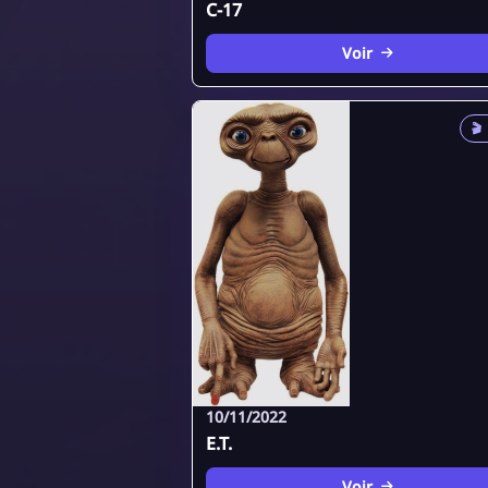
C-17
Voir
🎬
10/11/2022
E.T.
Voir