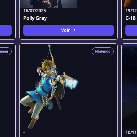
16/07/2025
19/12
Polly Gray
C-18
Voir
nimés
Nintendo
-
10/11