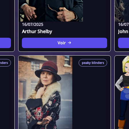
16/07/2025
16/07
Arthur Shelby
John
Voir
nders
peaky blinders