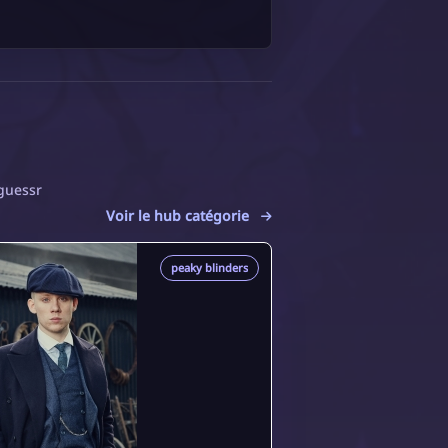
cguessr
Voir le hub catégorie
peaky blinders